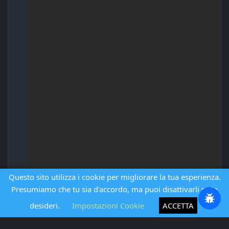
Questo sito utilizza i cookie per migliorare la tua esperienza.
Presumiamo che tu sia d'accordo, ma puoi disattivarli se lo
desideri.
Impostazioni Cookie
ACCETTA
Lunghezza: 20 | Righe: 1 | Dimensione: 20 Bytes